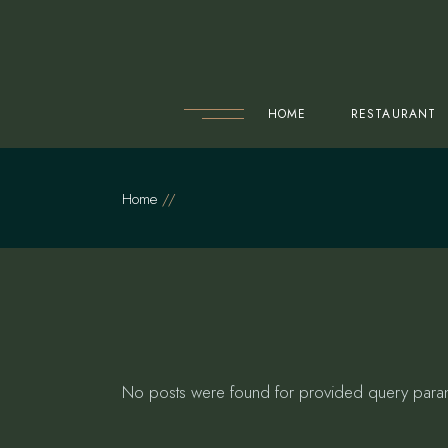
Skip
to
the
content
HOME
RESTAURANT
Home
No posts were found for provided query para