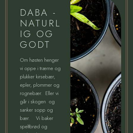
DABA -
NATURL
IG OG
GODT
Om høsten henger
vi oppe i trærne og
plukker kirsebær,
epler, plommer og
rognebær. Eller vi
går i skogen og
sanker sopp og
bær. Vi baker
speltbrød og